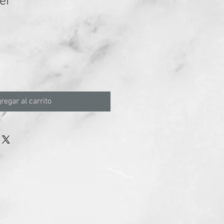
er
regar al carrito